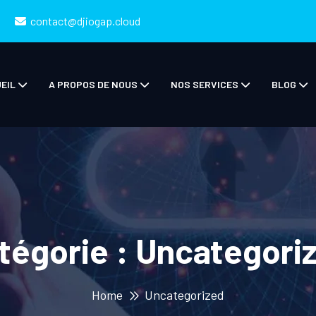
contact@djiogap.cloud
EIL
A PROPOS DE NOUS
NOS SERVICES
BLOG
tégorie :
Uncategori
Home
Uncategorized