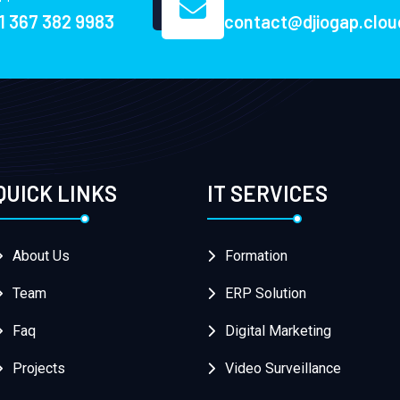
1 367 382 9983
contact@djiogap.clou
QUICK LINKS
IT SERVICES
About Us
Formation
Team
ERP Solution
Faq
Digital Marketing
Projects
Video Surveillance